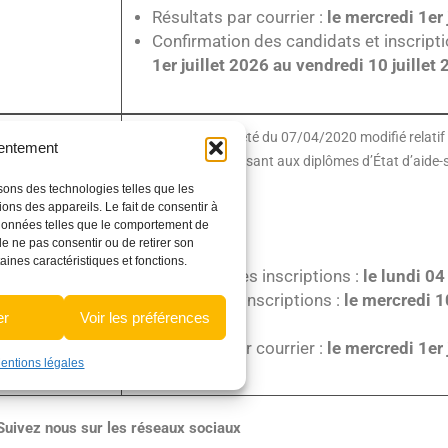
Résultats par courrier :
le mercredi 1er
Confirmation des candidats et inscripti
1er juillet 2026 au vendredi 10 juillet
(Article 10 de l’Arrêté du 07/04/2020 modifié relat
sentement
formations conduisant aux diplômes d’État d’aide-
isons des technologies telles que les
ons des appareils. Le fait de consentir à
CALENDRIER :
 données telles que le comportement de
 de ne pas consentir ou de retirer son
aines caractéristiques et fonctions.
Ouverture des inscriptions :
le lundi 0
Clôture des inscriptions :
le mercredi 1
er
Voir les préférences
Paris
Résultats par courrier :
le mercredi 1er
entions légales
Suivez nous sur les réseaux sociaux