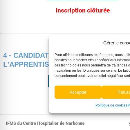
Inscription clôturée
Gérer le con
4 - CANDIDATS RELEVANTS DE LA
Pour offrir les meilleures expériences, nous util
cookies pour stocker et/ou accéder aux informati
L'APPRENTISSAGE
ces technologies nous permettra de traiter des
navigation ou les ID uniques sur ce site. Le fait
consentement peut avoir un effet négatif sur cert
Notice d'inscription CFA
Accepter
Refus
Inscription clôturée
Politique de cookies
M
IFMS du Centre Hospitalier de Narbonne