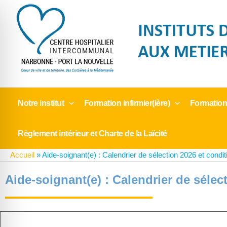
Aller
au
contenu
Notre institut
Formation infirmier(ière)
Formation
Règlement intérieur et Charte de la Laïcité
Accueil
»
Aide-soignant(e) : Calendrier de sélection 2026 et condi
Aide-soignant(e) : Calendrier de sélec